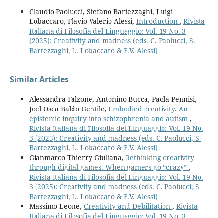
Claudio Paolucci, Stefano Bartezzaghi, Luigi
Lobaccaro, Flavio Valerio Alessi,
Introduction
,
Rivista
Italiana di Filosofia del Linguaggio: Vol. 19 No. 3
(2025): Creativity and madness (eds. C. Paolucci, S.
Bartezzaghi, L. Lobaccaro & F.V. Alessi)
Similar Articles
Alessandra Falzone, Antonino Bucca, Paola Pennisi,
Joel Osea Baldo Gentile,
Embodied creativity. An
epistemic inquiry into schizophrenia and autism
,
Rivista Italiana di Filosofia del Linguaggio: Vol. 19 No.
3 (2025): Creativity and madness (eds. C. Paolucci, S.
Bartezzaghi, L. Lobaccaro & F.V. Alessi)
Gianmarco Thierry Giuliana,
Rethinking creativity
through digital games. When gamers go “crazy”
,
Rivista Italiana di Filosofia del Linguaggio: Vol. 19 No.
3 (2025): Creativity and madness (eds. C. Paolucci, S.
Bartezzaghi, L. Lobaccaro & F.V. Alessi)
Massimo Leone,
Creativity and Debilitation
,
Rivista
Italiana di Filosofia del Linguaggio: Vol. 19 No. 3