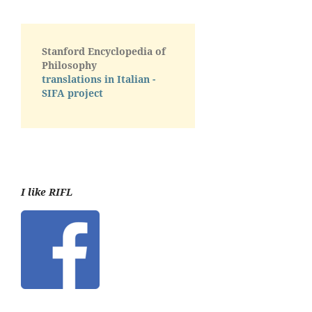
Stanford Encyclopedia of
Philosophy
translations in Italian -
SIFA project
I like RIFL