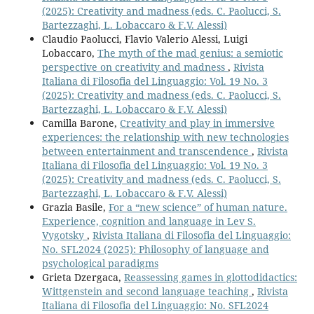
(2025): Creativity and madness (eds. C. Paolucci, S.
Bartezzaghi, L. Lobaccaro & F.V. Alessi)
Claudio Paolucci, Flavio Valerio Alessi, Luigi
Lobaccaro,
The myth of the mad genius: a semiotic
perspective on creativity and madness
,
Rivista
Italiana di Filosofia del Linguaggio: Vol. 19 No. 3
(2025): Creativity and madness (eds. C. Paolucci, S.
Bartezzaghi, L. Lobaccaro & F.V. Alessi)
Camilla Barone,
Creativity and play in immersive
experiences: the relationship with new technologies
between entertainment and transcendence
,
Rivista
Italiana di Filosofia del Linguaggio: Vol. 19 No. 3
(2025): Creativity and madness (eds. C. Paolucci, S.
Bartezzaghi, L. Lobaccaro & F.V. Alessi)
Grazia Basile,
For a “new science” of human nature.
Experience, cognition and language in Lev S.
Vygotsky
,
Rivista Italiana di Filosofia del Linguaggio:
No. SFL2024 (2025): Philosophy of language and
psychological paradigms
Grieta Dzergaca,
Reassessing games in glottodidactics:
Wittgenstein and second language teaching
,
Rivista
Italiana di Filosofia del Linguaggio: No. SFL2024