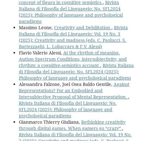
concept of figura in cognitive semiotics
,
Rivista
Italiana di Filosofia del Linguaggio: No. SFL2024
(2025): Philosophy of language and psychological
paradigms
Massimo Leone,
Creativity and Debilitation
,
Rivista
Italiana di Filosofia del Linguaggio: Vol. 19 No. 3
(2025): Creativity and madness (eds. C. Paolucci, S.
Bartezzaghi, L. Lobaccaro & F.V. Alessi)
Flavio Valerio Alessi,
At the rhythm of meaning.
Autism Spectrum Conditions, intersubjectivity, and
rhythm: a cognitive-semiotics account
,
Rivista Italiana
di Filosofia del Linguaggio: No. SFL2024 (2025):
Philosophy of language and psychological paradigms
Alessandra Falzone, Joel Osea Baldo Gentile,
Against
Representations? For an Embodied and
Intersubjective Proposal of Mental Representation.
,
Rivista Italiana di Filosofia del Linguaggio: No.
SFL2024 (2025): Philosophy of language and
psychological paradigms
Gianmarco Thierry Giuliana,
Rethinking creativity
through digital games. When gamers go “crazy”
,
Rivista Italiana di Filosofia del Linguaggio: Vol. 19 No.
3 (2025): Creativity and madness (eds. C. Paolucci, S.