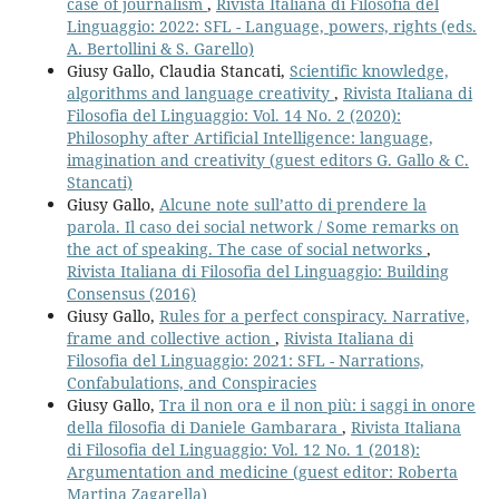
case of journalism
,
Rivista Italiana di Filosofia del
Linguaggio: 2022: SFL - Language, powers, rights (eds.
A. Bertollini & S. Garello)
Giusy Gallo, Claudia Stancati,
Scientific knowledge,
algorithms and language creativity
,
Rivista Italiana di
Filosofia del Linguaggio: Vol. 14 No. 2 (2020):
Philosophy after Artificial Intelligence: language,
imagination and creativity (guest editors G. Gallo & C.
Stancati)
Giusy Gallo,
Alcune note sull’atto di prendere la
parola. Il caso dei social network / Some remarks on
the act of speaking. The case of social networks
,
Rivista Italiana di Filosofia del Linguaggio: Building
Consensus (2016)
Giusy Gallo,
Rules for a perfect conspiracy. Narrative,
frame and collective action
,
Rivista Italiana di
Filosofia del Linguaggio: 2021: SFL - Narrations,
Confabulations, and Conspiracies
Giusy Gallo,
Tra il non ora e il non più: i saggi in onore
della filosofia di Daniele Gambarara
,
Rivista Italiana
di Filosofia del Linguaggio: Vol. 12 No. 1 (2018):
Argumentation and medicine (guest editor: Roberta
Martina Zagarella)