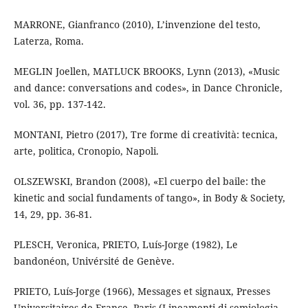
MARRONE, Gianfranco (2010), L’invenzione del testo,
Laterza, Roma.
MEGLIN Joellen, MATLUCK BROOKS, Lynn (2013), «Music
and dance: conversations and codes», in Dance Chronicle,
vol. 36, pp. 137-142.
MONTANI, Pietro (2017), Tre forme di creatività: tecnica,
arte, politica, Cronopio, Napoli.
OLSZEWSKI, Brandon (2008), «El cuerpo del baile: the
kinetic and social fundaments of tango», in Body & Society,
14, 29, pp. 36-81.
PLESCH, Veronica, PRIETO, Luís-Jorge (1982), Le
bandonéon, Univérsité de Genève.
PRIETO, Luís-Jorge (1966), Messages et signaux, Presses
Universitaires de France, Paris (Lineamenti di semiologia.