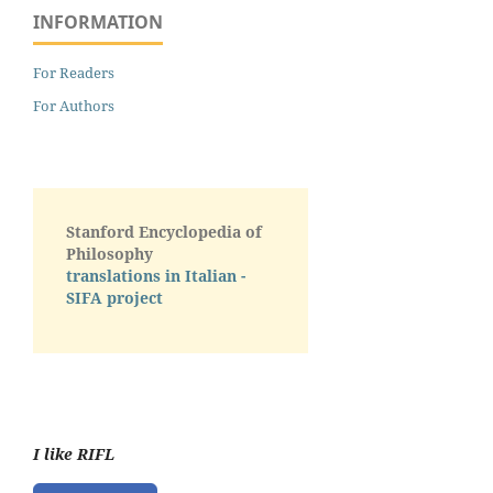
INFORMATION
For Readers
For Authors
Stanford Encyclopedia of
Philosophy
translations in Italian -
SIFA project
I like RIFL