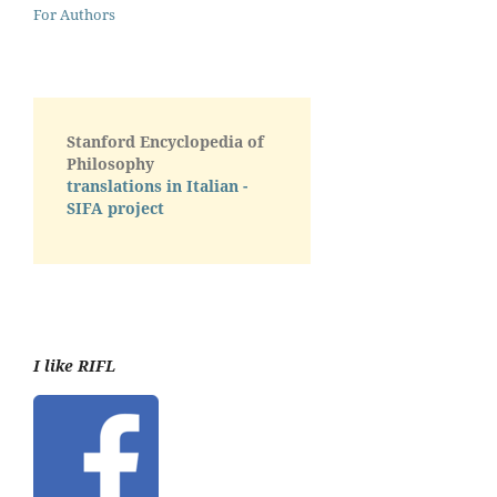
For Authors
Stanford Encyclopedia of
Philosophy
translations in Italian -
SIFA project
I like RIFL