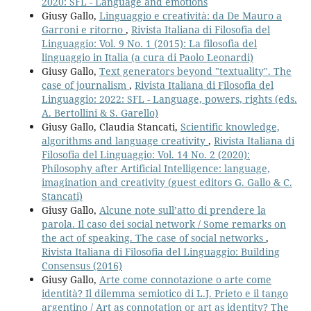
2020: SFL - Language and emotions
Giusy Gallo,
Linguaggio e creatività: da De Mauro a
Garroni e ritorno
,
Rivista Italiana di Filosofia del
Linguaggio: Vol. 9 No. 1 (2015): La filosofia del
linguaggio in Italia (a cura di Paolo Leonardi)
Giusy Gallo,
Text generators beyond "textuality". The
case of journalism
,
Rivista Italiana di Filosofia del
Linguaggio: 2022: SFL - Language, powers, rights (eds.
A. Bertollini & S. Garello)
Giusy Gallo, Claudia Stancati,
Scientific knowledge,
algorithms and language creativity
,
Rivista Italiana di
Filosofia del Linguaggio: Vol. 14 No. 2 (2020):
Philosophy after Artificial Intelligence: language,
imagination and creativity (guest editors G. Gallo & C.
Stancati)
Giusy Gallo,
Alcune note sull’atto di prendere la
parola. Il caso dei social network / Some remarks on
the act of speaking. The case of social networks
,
Rivista Italiana di Filosofia del Linguaggio: Building
Consensus (2016)
Giusy Gallo,
Arte come connotazione o arte come
identità? Il dilemma semiotico di L.J. Prieto e il tango
argentino / Art as connotation or art as identity? The