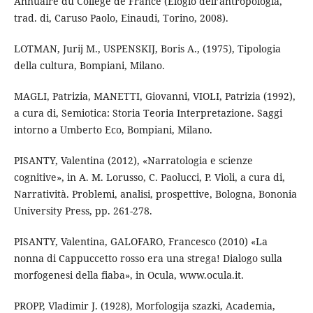
Annuaire du Collège de France (Elogio dell’antropologia,
trad. di, Caruso Paolo, Einaudi, Torino, 2008).
LOTMAN, Jurij M., USPENSKIJ, Boris A., (1975), Tipologia
della cultura, Bompiani, Milano.
MAGLI, Patrizia, MANETTI, Giovanni, VIOLI, Patrizia (1992),
a cura di, Semiotica: Storia Teoria Interpretazione. Saggi
intorno a Umberto Eco, Bompiani, Milano.
PISANTY, Valentina (2012), «Narratologia e scienze
cognitive», in A. M. Lorusso, C. Paolucci, P. Violi, a cura di,
Narratività. Problemi, analisi, prospettive, Bologna, Bononia
University Press, pp. 261-278.
PISANTY, Valentina, GALOFARO, Francesco (2010) «La
nonna di Cappuccetto rosso era una strega! Dialogo sulla
morfogenesi della fiaba», in Ocula, www.ocula.it.
PROPP, Vladimir J. (1928), Morfologija szazki, Academia,