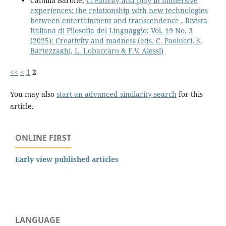
Camilla Barone,
Creativity and play in immersive
experiences: the relationship with new technologies
between entertainment and transcendence
,
Rivista
Italiana di Filosofia del Linguaggio: Vol. 19 No. 3
(2025): Creativity and madness (eds. C. Paolucci, S.
Bartezzaghi, L. Lobaccaro & F.V. Alessi)
<<
<
1
2
You may also
start an advanced similarity search
for this
article.
ONLINE FIRST
Early view published articles
LANGUAGE