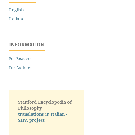
English
Italiano
INFORMATION
For Readers
For Authors
Stanford Encyclopedia of
Philosophy
translations in Italian -
SIFA project