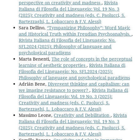
perspective on creativity and madness
,
Rivista
Italiana di Filosofia del Linguaggio: Vol. 19 No. 3
(2025): Creativity and madness (eds. C. Paolucci, S.
Bartezzaghi, L. Lobaccaro & F.V. Alessi)
Sara Dellino,
“Tympanizing Philosophy”: Word Magic
and Historical Truth within Freudian Psychoanalysis.
,
Rivista Italiana di Filosofia del Linguaggio: No.
SFL2024 (2025): Philosophy of language and
psychological paradigms
Marta Benenti,
The role of concepts in the perceptual
learning of aesthetic properties
,
Rivista Italiana di
Filosofia del Linguaggio: No. SFL2024 (2025):
Philosophy of language and psychological paradigms
Adrián Bene,
Divergent thinking and capitalism: can
we imagine resistance to power?
,
Rivista Italiana di
Filosofia del Linguaggio: Vol. 19 No. 3 (2025):
Creativity and madness (eds. C. Paolucci, S.
Bartezzaghi, L. Lobaccaro & F.V. Alessi)
Massimo Leone,
Creativity and Debilitation
,
Rivista
Italiana di Filosofia del Linguaggio: Vol. 19 No. 3
(2025): Creativity and madness (eds. C. Paolucci, S.
Bartezzaghi, L. Lobaccaro & F.V. Alessi)