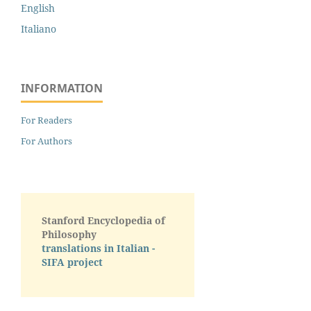
English
Italiano
INFORMATION
For Readers
For Authors
Stanford Encyclopedia of
Philosophy
translations in Italian -
SIFA project