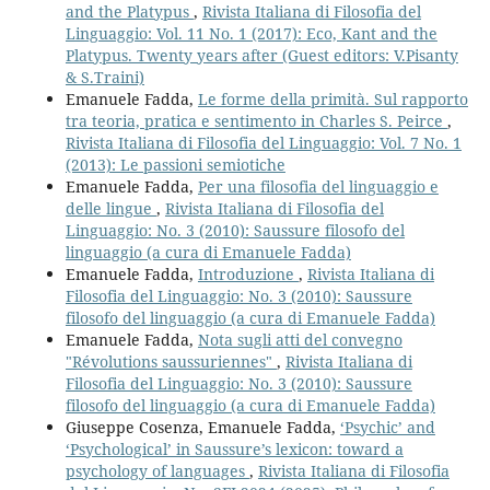
and the Platypus
,
Rivista Italiana di Filosofia del
Linguaggio: Vol. 11 No. 1 (2017): Eco, Kant and the
Platypus. Twenty years after (Guest editors: V.Pisanty
& S.Traini)
Emanuele Fadda,
Le forme della primità. Sul rapporto
tra teoria, pratica e sentimento in Charles S. Peirce
,
Rivista Italiana di Filosofia del Linguaggio: Vol. 7 No. 1
(2013): Le passioni semiotiche
Emanuele Fadda,
Per una filosofia del linguaggio e
delle lingue
,
Rivista Italiana di Filosofia del
Linguaggio: No. 3 (2010): Saussure filosofo del
linguaggio (a cura di Emanuele Fadda)
Emanuele Fadda,
Introduzione
,
Rivista Italiana di
Filosofia del Linguaggio: No. 3 (2010): Saussure
filosofo del linguaggio (a cura di Emanuele Fadda)
Emanuele Fadda,
Nota sugli atti del convegno
"Révolutions saussuriennes"
,
Rivista Italiana di
Filosofia del Linguaggio: No. 3 (2010): Saussure
filosofo del linguaggio (a cura di Emanuele Fadda)
Giuseppe Cosenza, Emanuele Fadda,
‘Psychic’ and
‘Psychological’ in Saussure’s lexicon: toward a
psychology of languages
,
Rivista Italiana di Filosofia