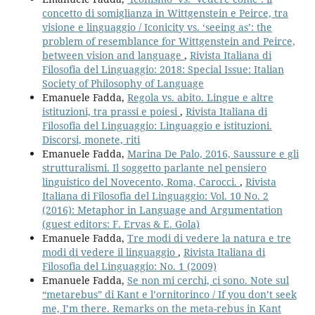
concetto di somiglianza in Wittgenstein e Peirce, tra
visione e linguaggio / Iconicity vs. ‘seeing as’: the
problem of resemblance for Wittgenstein and Peirce,
between vision and language
,
Rivista Italiana di
Filosofia del Linguaggio: 2018: Special Issue: Italian
Society of Philosophy of Language
Emanuele Fadda,
Regola vs. abito. Lingue e altre
istituzioni, tra prassi e poiesi
,
Rivista Italiana di
Filosofia del Linguaggio: Linguaggio e istituzioni.
Discorsi, monete, riti
Emanuele Fadda,
Marina De Palo, 2016, Saussure e gli
strutturalismi. Il soggetto parlante nel pensiero
linguistico del Novecento, Roma, Carocci.
,
Rivista
Italiana di Filosofia del Linguaggio: Vol. 10 No. 2
(2016): Metaphor in Language and Argumentation
(guest editors: F. Ervas & E. Gola)
Emanuele Fadda,
Tre modi di vedere la natura e tre
modi di vedere il linguaggio
,
Rivista Italiana di
Filosofia del Linguaggio: No. 1 (2009)
Emanuele Fadda,
Se non mi cerchi, ci sono. Note sul
“metarebus” di Kant e l’ornitorinco / If you don’t seek
me, I’m there. Remarks on the meta-rebus in Kant