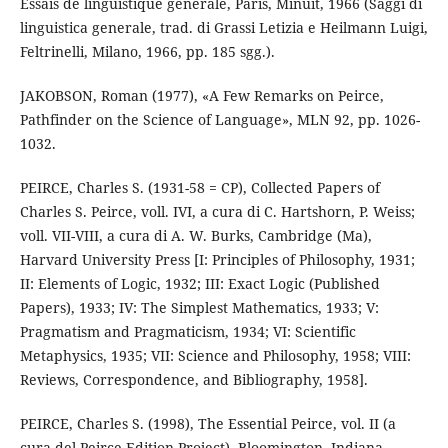
Essais de linguistique générale, Paris, Minuit, 1966 (Saggi di
linguistica generale, trad. di Grassi Letizia e Heilmann Luigi,
Feltrinelli, Milano, 1966, pp. 185 sgg.).
JAKOBSON, Roman (1977), «A Few Remarks on Peirce,
Pathfinder on the Science of Language», MLN 92, pp. 1026-
1032.
PEIRCE, Charles S. (1931-58 = CP), Collected Papers of
Charles S. Peirce, voll. IVI, a cura di C. Hartshorn, P. Weiss;
voll. VII-VIII, a cura di A. W. Burks, Cambridge (Ma),
Harvard University Press [I: Principles of Philosophy, 1931;
II: Elements of Logic, 1932; III: Exact Logic (Published
Papers), 1933; IV: The Simplest Mathematics, 1933; V:
Pragmatism and Pragmaticism, 1934; VI: Scientific
Metaphysics, 1935; VII: Science and Philosophy, 1958; VIII:
Reviews, Correspondence, and Bibliography, 1958].
PEIRCE, Charles S. (1998), The Essential Peirce, vol. II (a
cura del Peirce Edition Project), Bloomington, Indiana