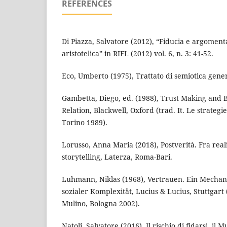
REFERENCES
Di Piazza, Salvatore (2012), “Fiducia e argomen
aristotelica” in RIFL (2012) vol. 6, n. 3: 41-52.
Eco, Umberto (1975), Trattato di semiotica gene
Gambetta, Diego, ed. (1988), Trust Making and 
Relation, Blackwell, Oxford (trad. It. Le strategie
Torino 1989).
Lorusso, Anna Maria (2018), Postverità. Fra reali
storytelling, Laterza, Roma-Bari.
Luhmann, Niklas (1968), Vertrauen. Ein Mecha
sozialer Komplexität, Lucius & Lucius, Stuttgart (t
Mulino, Bologna 2002).
Natoli, Salvatore (2016), Il rischio di fidarsi, il 