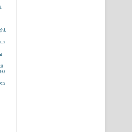
a
ghi,
ana
ta
on
ess
een