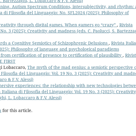
. Bartezzaghi, L. Lobaccaro & F.V. Alessi)
ning. Autism Spectrum Conditions, intersubjectivity, and rhythm: 
ana di Filosofia del Linguaggio: No. SFL2024 (2025): Philosophy of
reativity through digital games. When gamers go “crazy”
,
Rivista
9 No. 3 (2025): Creativity and madness (eds. C. Paolucci, S. Bartezza
ds a Cognitive Semiotics of Schizophrenic Delusions
,
Rivista Itali
(2025): Philosophy of language and psychological paradigms
om certification of presence to certification of plausibility
,
Rivis
NE FIRST
igi Lobaccaro,
The myth of the mad genius: a semiotic perspective 
i Filosofia del Linguaggio: Vol. 19 No. 3 (2025): Creativity and madn
aro & F.V. Alessi)
mersive experiences: the relationship with new technologies betw
a Italiana di Filosofia del Linguaggio: Vol. 19 No. 3 (2025): Creativity
hi, L. Lobaccaro & F.V. Alessi)
h
for this article.