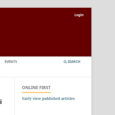
Login
EVENTS
SEARCH
ONLINE FIRST
Early view published articles
i