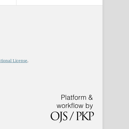
tional License
.