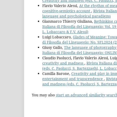
Creativity and madness (eds. C. Paolucci, S
Flavio Valerio Alessi,
At the rhythm of mea
cognitive-semiotics account
,
Rivista Itali
language and psychological paradigms
Gianmarco Thierry Giuliana,
Rethinking c
Italiana di Filosofia del Linguaggio: Vol. 1
L. Lobaccaro & F.V. Alessi)
Luigi Lobaccaro,
Glades of Meaning: Towar
di Filosofia del Linguaggio: No. SFL2024 
Giusy Gallo,
The language of photography fr
Italiana di Filosofia del Linguaggio: ONLI
Claudio Paolucci, Flavio Valerio Alessi, Lu
creativity and madness
,
Rivista Italiana d
(eds. C. Paolucci, S. Bartezzaghi, L. Lobacc
Camilla Barone,
Creativity and play in im
entertainment and transcendence
,
Rivist
and madness (eds. C. Paolucci, S. Bartezzag
You may also
start an advanced similarity searc