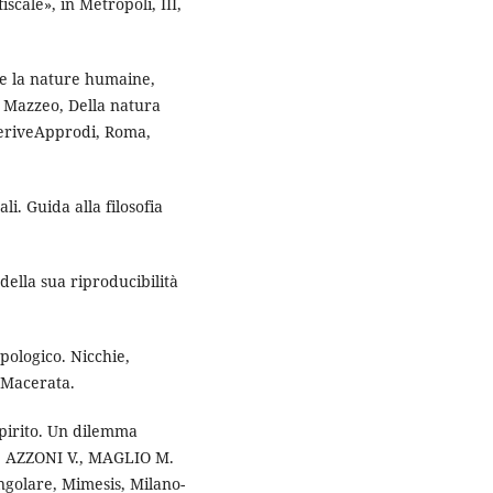
scale», in Metropoli, III,
 la nature humaine,
M. Mazzeo, Della natura
DeriveApprodi, Roma,
i. Guida alla filosofia
ella sua riproducibilità
pologico. Nicchie,
 Macerata.
pirito. Un dilemma
R., AZZONI V., MAGLIO M.
ngolare, Mimesis, Milano-