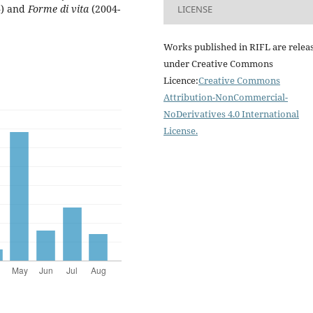
4) and
Forme di vita
(2004-
LICENSE
Works published in RIFL are relea
under Creative Commons
Licence:
Creative Commons
Attribution-NonCommercial-
NoDerivatives 4.0 International
License
.