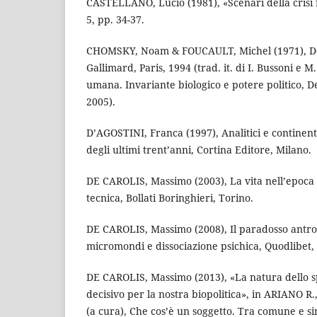
CASTELLANO, Lucio (1981), «Scenari della crisi fi
5, pp. 34-37.
CHOMSKY, Noam & FOUCAULT, Michel (1971), De
Gallimard, Paris, 1994 (trad. it. di I. Bussoni e 
umana. Invariante biologico e potere politico, 
2005).
D’AGOSTINI, Franca (1997), Analitici e continental
degli ultimi trent’anni, Cortina Editore, Milano.
DE CAROLIS, Massimo (2003), La vita nell’epoca d
tecnica, Bollati Boringhieri, Torino.
DE CAROLIS, Massimo (2008), Il paradosso antro
micromondi e dissociazione psichica, Quodlibet,
DE CAROLIS, Massimo (2013), «La natura dello s
decisivo per la nostra biopolitica», in ARIANO 
(a cura), Che cos’è un soggetto. Tra comune e si