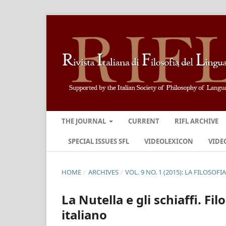
THE JOURNAL
CURRENT
RIFL ARCHIVE
SPECIAL ISSUES SFL
VIDEOLEXICON
VIDE
HOME
/
ARCHIVES
/
VOL. 9 NO. 1 (2015): LA FILOSO
La Nutella e gli schiaffi. Fi
italiano