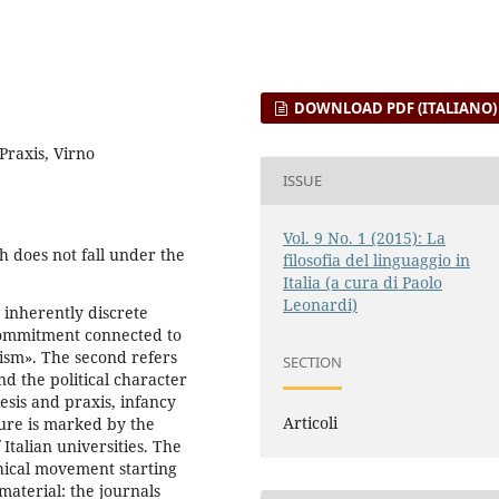
DOWNLOAD PDF (ITALIANO)
Praxis, Virno
ISSUE
Vol. 9 No. 1 (2015): La
h does not fall under the
filosofia del linguaggio in
Italia (a cura di Paolo
Leonardi)
 inherently discrete
l commitment connected to
aism». The second refers
SECTION
d the political character
sis and praxis, infancy
Articoli
ture is marked by the
Italian universities. The
ophical movement starting
 material: the journals