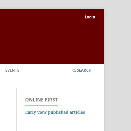
Login
EVENTS
SEARCH
ONLINE FIRST
Early view published articles