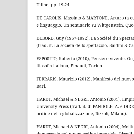
Udine, pp. 19-24.
DE CAROLIS, Massimo & MARTONE, Arturo (a cura 
e linguaggio. Un seminario su Wittgenstein, Quo
DEBORD, Guy (1967-1992), La Société du Spectacl
(trad. it. La società dello spettacolo, Baldini & C
ESPOSITO, Roberto (2010), Pensiero vivente. Orig
filosofia italiana, Einaudi, Torino.
FERRARIS, Maurizio (2012), Manifesto del nuovo
Bari.
HARDT, Michael & NEGRI, Antonio (2001), Empi
University Press (trad. it. di PANDOLFI A. e DID
ordine della globalizzazione, Rizzoli, Milano).
HARDT, Michael & NEGRI, Antonio (2004), Molti
democrazia nel nuovo ordine imperiale, Rizzoli,