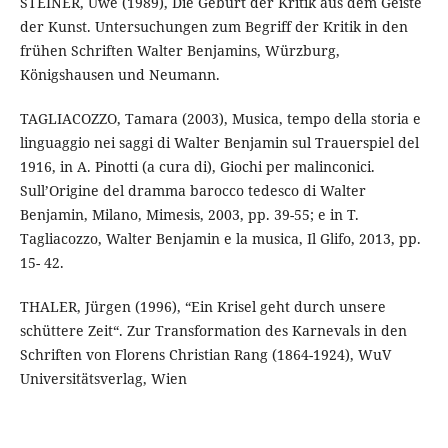
STEINER, Uwe (1989), Die Geburt der Kritik aus dem Geiste
der Kunst. Untersuchungen zum Begriff der Kritik in den
frühen Schriften Walter Benjamins, Würzburg,
Königshausen und Neumann.
TAGLIACOZZO, Tamara (2003), Musica, tempo della storia e
linguaggio nei saggi di Walter Benjamin sul Trauerspiel del
1916, in A. Pinotti (a cura di), Giochi per malinconici.
Sull’Origine del dramma barocco tedesco di Walter
Benjamin, Milano, Mimesis, 2003, pp. 39-55; e in T.
Tagliacozzo, Walter Benjamin e la musica, Il Glifo, 2013, pp.
15- 42.
THALER, Jürgen (1996), “Ein Krisel geht durch unsere
schüttere Zeit“. Zur Transformation des Karnevals in den
Schriften von Florens Christian Rang (1864-1924), WuV
Universitätsverlag, Wien