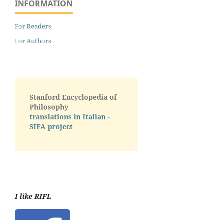
INFORMATION
For Readers
For Authors
Stanford Encyclopedia of
Philosophy
translations in Italian -
SIFA project
I like RIFL