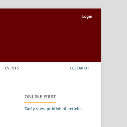
Login
EVENTS
SEARCH
ONLINE FIRST
Early view published articles