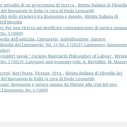
 e attualità di un programma di ricerca
,
Rivista Italiana di Filosofi
a del linguaggio in Italia (a cura di Paolo Leonardi)
ntità dello straniero tra linguaggio e mondo
,
Rivista Italiana di
ell'Identità
ect. Per una ricerca sul significato contemporaneo di natura uman
 No. 1 (2009)
osofia dell’amicizia. Linguaggio, individuazione, piacere,
 Filosofia del Linguaggio: Vol. 15 No. 2 (2021): Languages, languagin
wley)
couldn't speak." Luciano Bianciardi Philosopher of Labour
,
Rivist
17 No. 2 (2023): Language and economy (eds. A. Bertollini, M. Mazzeo
corpi, Neri Pozza, Vicenza, 2014.
,
Rivista Italiana di Filosofia del
a del linguaggio in Italia (a cura di Paolo Leonardi)
saut: linguaggio e natura umana da Platone alla crisi del neo-
el Linguaggio: No. 1 (2009)