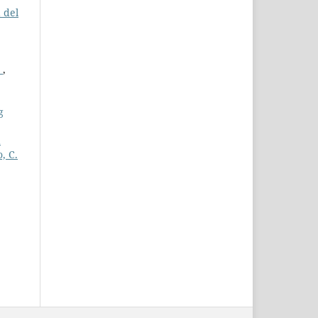
a del
a
,
g
a
, C.