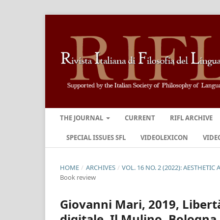
THE JOURNAL
CURRENT
RIFL ARCHIVE
SPECIAL ISSUES SFL
VIDEOLEXICON
VIDE
HOME
/
ARCHIVES
/
VOL. 16 NO. 2 (2022): AESTHETIC
Book review
Giovanni Mari, 2019, Libertà
digitale, Il Mulino, Bologna.