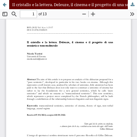
Il cristallo e la lettera. Deleuze, il cinema e il progetto di una semiotica trascendentale