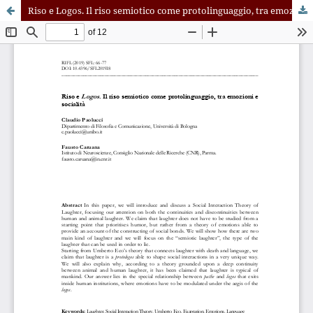
Riso e Logos. Il riso semiotico come protolinguaggio, tra emozioni e socialità