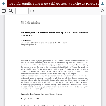
L’autobiografia e il racconto del trauma: a partire da Parole soffocate di S. Kofman